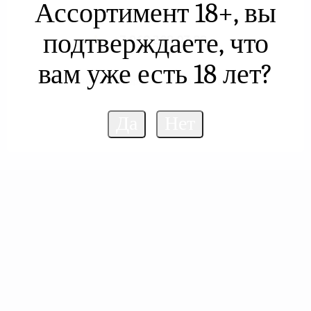
Ассортимент 18+, вы
подтверждаете, что
+7 960 208 07 88
вам уже есть 18 лет?
2026 © Интернет витрина "Султан"