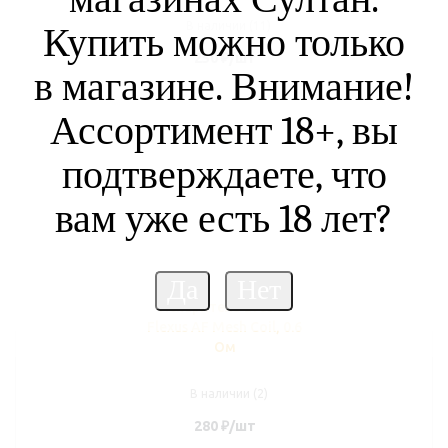
В наличии (11)
Купить можно только
250
₽
/шт
в магазине. Внимание!
Ассортимент 18+, вы
подтверждаете, что
вам уже есть 18 лет?
Испаритель Brusko
Flexus AF Mesh Coil, 0.6
Ом
В наличии (2)
280
₽
/шт