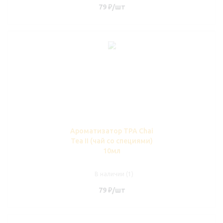
79
₽
/шт
Ароматизатор TPA Chai
Tea II (чай со специями)
10мл
В наличии (1)
79
₽
/шт