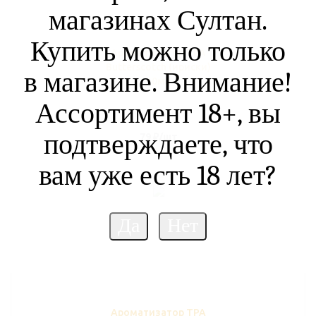
магазинах Султан.
Купить можно только
Ароматизатор TPA
Butterscotch (ириски)
в магазине. Внимание!
10мл
Ассортимент 18+, вы
В наличии (7)
подтверждаете, что
79
₽
/шт
вам уже есть 18 лет?
Ароматизатор TPA