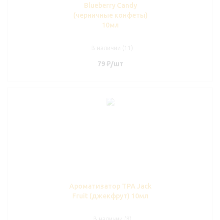
Blueberry Candy
(черничные конфеты)
10мл
В наличии (11)
79
₽
/шт
Ароматизатор TPA Jack
Fruit (джекфрут) 10мл
В наличии (8)