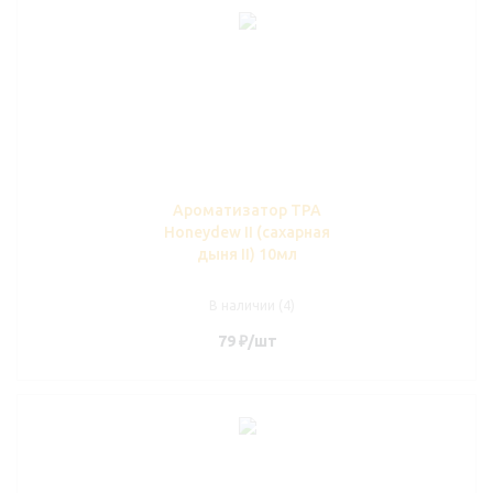
Ароматизатор TPA
Honeydew II (сахарная
дыня II) 10мл
В наличии (4)
79
₽
/шт