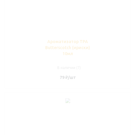
Ароматизатор TPA
Butterscotch (ириски)
10мл
В наличии (7)
79
₽
/шт