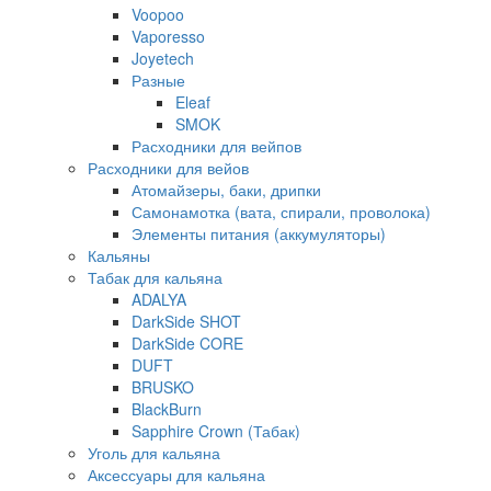
Voopoo
Vaporesso
Joyetech
Разные
Eleaf
SMOK
Расходники для вейпов
Расходники для вейов
Атомайзеры, баки, дрипки
Самонамотка (вата, спирали, проволока)
Элементы питания (аккумуляторы)
Кальяны
Табак для кальяна
ADALYA
DarkSide SHOT
DarkSide CORE
DUFT
BRUSKO
BlackBurn
Sapphire Crown (Табак)
Уголь для кальяна
Аксессуары для кальяна