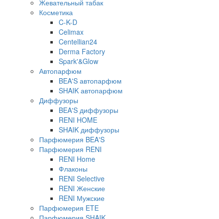
Жевательный табак
Косметика
C-K-D
Celimax
Centellian24
Derma Factory
Spark'&Glow
Автопарфюм
BEA'S автопарфюм
SHAIK автопарфюм
Диффузоры
BEA'S диффузоры
RENI HOME
SHAIK диффузоры
Парфюмерия BEA'S
Парфюмерия RENI
RENI Home
Флаконы
RENI Selective
RENI Женские
RENI Мужские
Парфюмерия ETE
Парфюмерия SHAIK