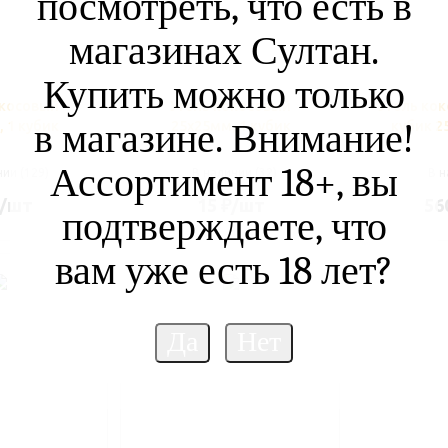
посмотреть, что есть в
магазинах Султан.
Купить можно только
окосовый
Уголь кокосовый
Уголь ко
в магазине. Внимание!
 1 кубик
25х25мм, 1 кубик
кубик 2
Ассортимент 18+, вы
ии (129)
В наличии (32)
В н
/шт
15
₽
/шт
56
подтверждаете, что
вам уже есть 18 лет?