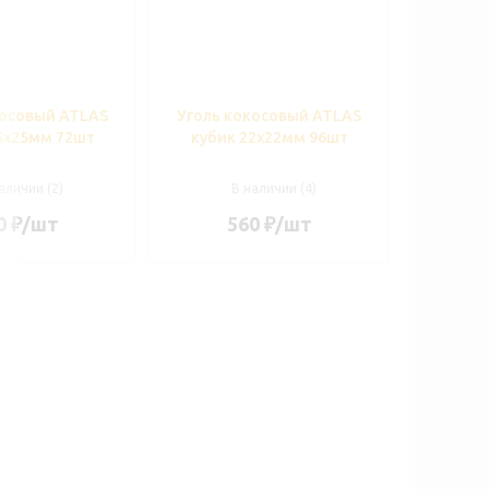
косовый ATLAS
Уголь кокосовый ATLAS
5х25мм 72шт
кубик 22х22мм 96шт
аличии (2)
В наличии (4)
0
₽
/шт
560
₽
/шт