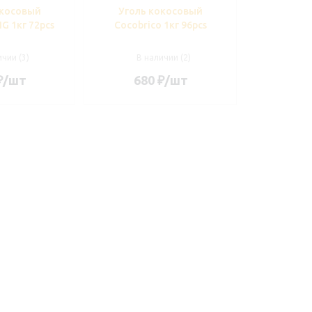
окосовый
Уголь кокосовый
IG 1кг 72pcs
Cocobrico 1кг 96pcs
чии (3)
В наличии (2)
₽
/шт
680
₽
/шт