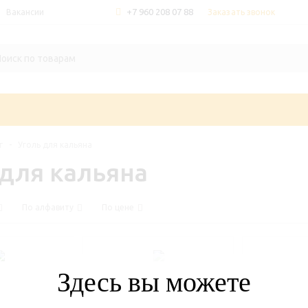
+7 960 208 07 88
Заказать звонок
Вакансии
г
-
Уголь для кальяна
 для кальяна
По алфавиту
По цене
Здесь вы можете