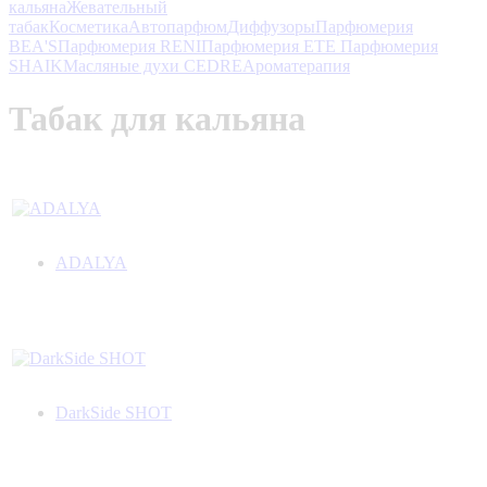
кальяна
Жевательный
табак
Косметика
Автопарфюм
Диффузоры
Парфюмерия
BEA'S
Парфюмерия RENI
Парфюмерия ETE
Парфюмерия
SHAIK
Масляные духи CEDRE
Ароматерапия
Табак для кальяна
ADALYA
DarkSide SHOT