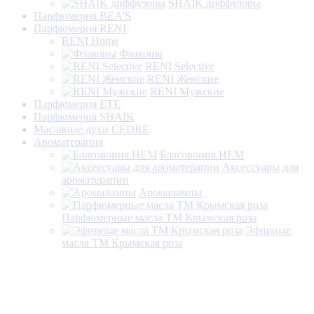
SHAIK диффузоры
Парфюмерия BEA'S
Парфюмерия RENI
RENI Home
Флаконы
RENI Selective
RENI Женские
RENI Мужские
Парфюмерия ETE
Парфюмерия SHAIK
Масляные духи CEDRE
Ароматерапия
Благовония HEM
Аксессуары для
ароматерапии
Аромалампы
Парфюмерные масла ТМ Крымская роза
Эфирные
масла ТМ Крымская роза