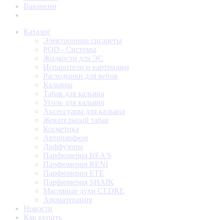
Вакансии
Каталог
Электронные сигареты
POD - Системы
Жидкости для ЭС
Испарители и картриджи
Расходники для вейов
Кальяны
Табак для кальяна
Уголь для кальяна
Аксессуары для кальяна
Жевательный табак
Косметика
Автопарфюм
Диффузоры
Парфюмерия BEA'S
Парфюмерия RENI
Парфюмерия ETE
Парфюмерия SHAIK
Масляные духи CEDRE
Ароматерапия
Новости
Как купить