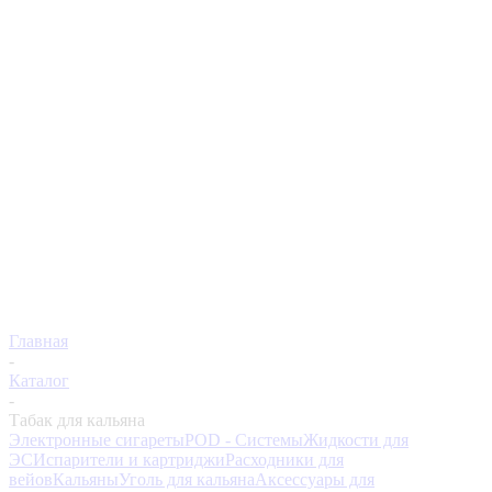
Главная
-
Каталог
-
Табак для кальяна
Электронные сигареты
POD - Системы
Жидкости для
ЭС
Испарители и картриджи
Расходники для
вейов
Кальяны
Уголь для кальяна
Аксессуары для