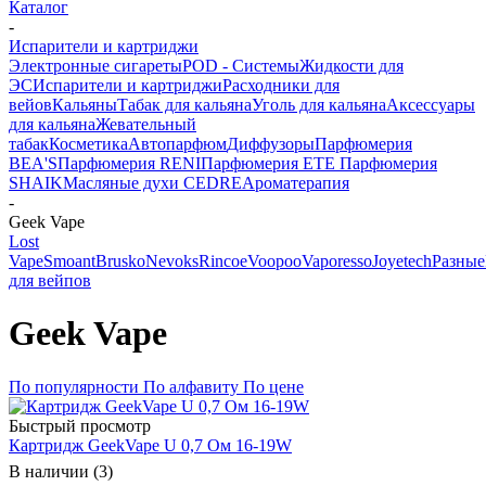
Каталог
-
Испарители и картриджи
Электронные сигареты
POD - Системы
Жидкости для
ЭС
Испарители и картриджи
Расходники для
вейов
Кальяны
Табак для кальяна
Уголь для кальяна
Аксессуары
для кальяна
Жевательный
табак
Косметика
Автопарфюм
Диффузоры
Парфюмерия
BEA'S
Парфюмерия RENI
Парфюмерия ETE
Парфюмерия
SHAIK
Масляные духи CEDRE
Ароматерапия
-
Geek Vape
Lost
Vape
Smoant
Brusko
Nevoks
Rincoe
Voopoo
Vaporesso
Joyetech
Разные
для вейпов
Geek Vape
По популярности
По алфавиту
По цене
Быстрый просмотр
Картридж GeekVape U 0,7 Ом 16-19W
В наличии (3)