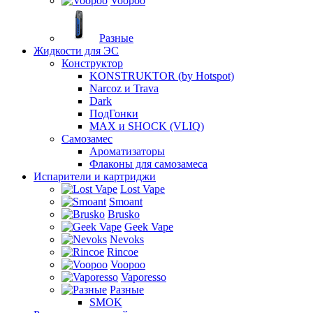
Voopoo
Разные
Жидкости для ЭС
Конструктор
KONSTRUKTOR (by Hotspot)
Narcoz и Trava
Dark
ПодГонки
MAX и SHOCK (VLIQ)
Самозамес
Ароматизаторы
Флаконы для самозамеса
Испарители и картриджи
Lost Vape
Smoant
Brusko
Geek Vape
Nevoks
Rincoe
Voopoo
Vaporesso
Разные
SMOK