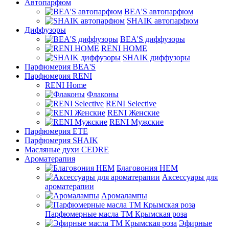
Автопарфюм
BEA'S автопарфюм
SHAIK автопарфюм
Диффузоры
BEA'S диффузоры
RENI HOME
SHAIK диффузоры
Парфюмерия BEA'S
Парфюмерия RENI
RENI Home
Флаконы
RENI Selective
RENI Женские
RENI Мужские
Парфюмерия ETE
Парфюмерия SHAIK
Масляные духи CEDRE
Ароматерапия
Благовония HEM
Аксессуары для
ароматерапии
Аромалампы
Парфюмерные масла ТМ Крымская роза
Эфирные