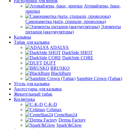
Расходники для вейов
Атомайзеры, баки,
дрипки
Самонамотка (вата, спирали, проволока)
Элементы
питания (аккумуляторы)
Кальяны
Табак для кальяна
ADALYA
DarkSide SHOT
DarkSide CORE
DUFT
BRUSKO
BlackBurn
Sapphire Crown (Табак)
Уголь для кальяна
Аксессуары для кальяна
Жевательный табак
Косметика
C-K-D
Celimax
Centellian24
Derma Factory
Spark'&Glow