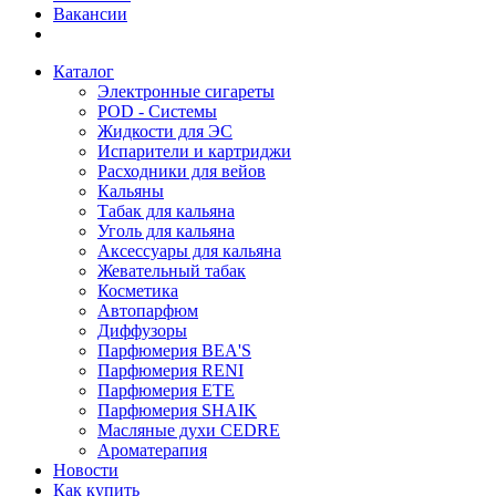
Вакансии
Каталог
Электронные сигареты
POD - Системы
Жидкости для ЭС
Испарители и картриджи
Расходники для вейов
Кальяны
Табак для кальяна
Уголь для кальяна
Аксессуары для кальяна
Жевательный табак
Косметика
Автопарфюм
Диффузоры
Парфюмерия BEA'S
Парфюмерия RENI
Парфюмерия ETE
Парфюмерия SHAIK
Масляные духи CEDRE
Ароматерапия
Новости
Как купить