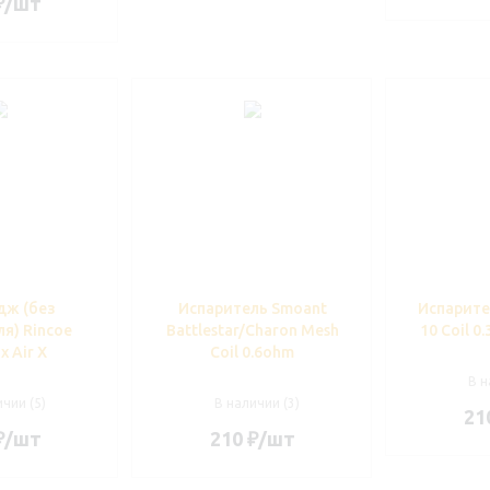
₽
/шт
дж (без
Испаритель Smoant
Испарите
я) Rincoe
Battlestar/Charon Mesh
10 Coil 0
x Air X
Coil 0.6ohm
В н
чии (5)
В наличии (3)
21
₽
/шт
210
₽
/шт