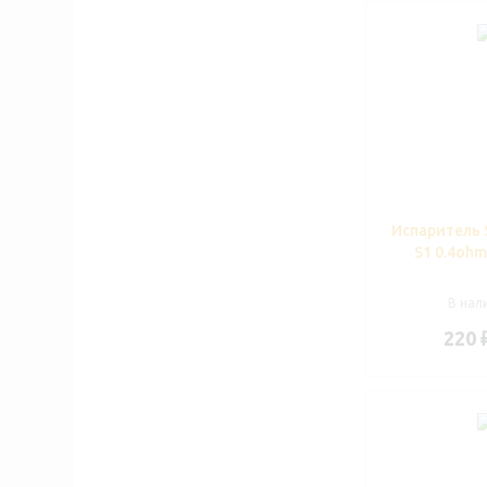
Испаритель 
S1 0.4ohm
В нали
220