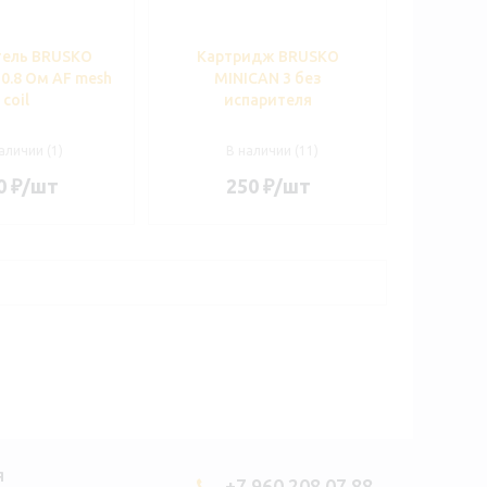
тель BRUSKO
Картридж BRUSKO
0.8 Ом AF mesh
MINICAN 3 без
coil
испарителя
аличии (1)
В наличии (11)
0
₽
/шт
250
₽
/шт
Я
+7 960 208 07 88