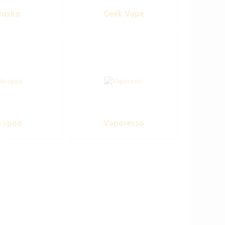
rusko
Geek Vape
oopoo
Vaporesso