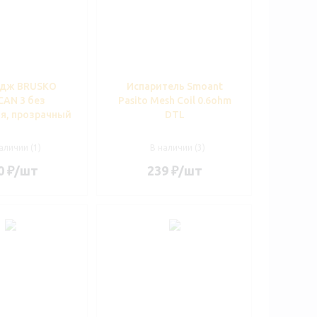
идж BRUSKO
Испаритель Smoant
CAN 3 без
Pasito Mesh Coil 0.6ohm
я, прозрачный
DTL
аличии (1)
В наличии (3)
0
₽
/шт
239
₽
/шт