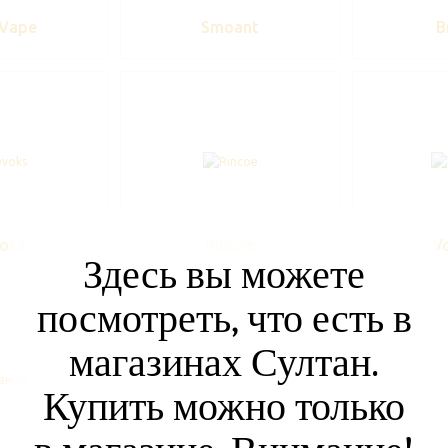
 Vape
Smoant
B
oks
Rincoe
V
Здесь вы можете
посмотреть, что есть в
магазинах Султан.
Купить можно только