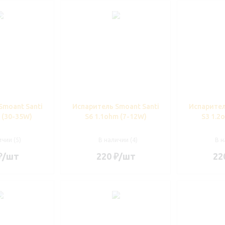
Smoant Santi
Испаритель Smoant Santi
Испарител
 (30-35W)
S6 1.1ohm (7-12W)
S3 1.2
чии (5)
В наличии (4)
В н
₽
/шт
220
₽
/шт
22