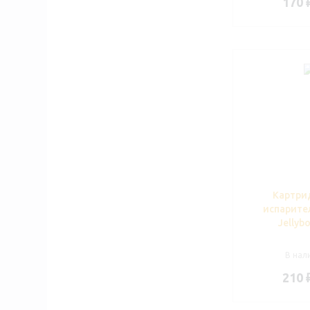
170
Картри
испарител
Jellybo
В нали
210