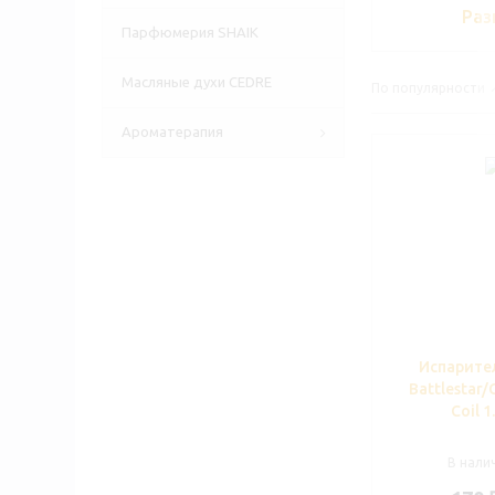
Раз
Парфюмерия SHAIK
Масляные духи CEDRE
По популярности
Ароматерапия
Испарите
Battlestar/
Coil 
В налич