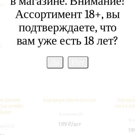
в магазине. Внимание!
ные
Ассортимент 18+, вы
подтверждаете, что
По алфавиту
По цене
вам уже есть 18 лет?
ль Smoant
Картридж Suorin Ace 2ml
Картрид
Charon Ni80
Zero 2 ME
1.2ohm
В наличии (9)
В н
199
₽
/шт
ии (212)
19