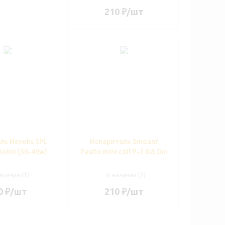
210
₽
/шт
ль Nevoks SPL
Испаритель Smoant
.3ohm (30-40w)
Pasito mini coil P-2 0.8 Ом
аличии (1)
В наличии (3)
0
₽
/шт
210
₽
/шт