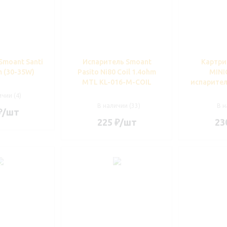
Smoant Santi
Испаритель Smoant
Картр
m (30-35W)
Pasito Ni80 Coil 1.4ohm
MINI
MTL KL-016-M-COIL
испарител
чии (4)
В наличии (33)
В н
₽
/шт
225
₽
/шт
23