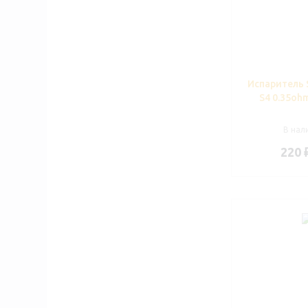
Испаритель 
S4 0.35oh
В нали
220