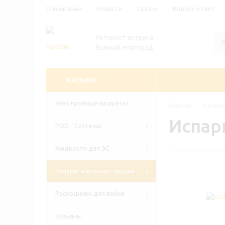
О компании
Новости
Статьи
Вопрос-ответ
Интернет витрина
Великий Новгород
КАТАЛОГ
Электронные сигареты
Главная
-
Катало
Испар
POD - Системы
Жидкости для ЭС
Испарители и картриджи
Расходники для вейов
Кальяны