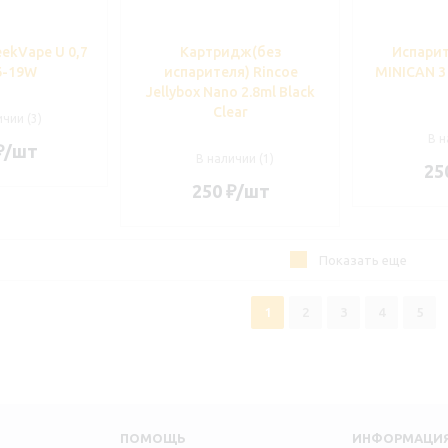
ekVape U 0,7
Картридж(без
Испари
6-19W
испарителя) Rincoe
MINICAN 3 
Jellybox Nano 2.8ml Black
Clear
чии (3)
В н
₽
/шт
В наличии (1)
25
250
₽
/шт
Показать еще
1
2
3
4
5
ПОМОЩЬ
ИНФОРМАЦИ