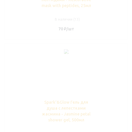
mask with peptides, 25мл
В наличии (13)
70
₽
/шт
Spark'&Glow Гель для
душа с лепестками
жасмина - Jasmine petal
shower gel, 500мл