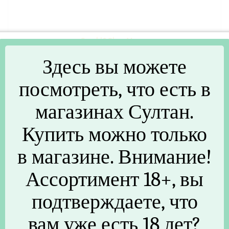
Spark'&Glow Маска
тканевая для лица
Здесь вы можете
увлажняющая -
Moisturizing mask with
hyaluronic acid, 25мл
посмотреть, что есть в
магазинах Султан.
В наличии (8)
70
₽
/шт
Купить можно только
в магазине. Внимание!
Ассортимент 18+, вы
подтверждаете, что
вам уже есть 18 лет?