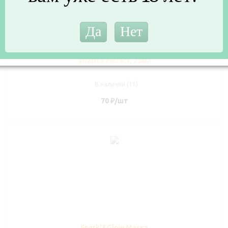
Spark'&Glow Маска
тканевая для лица с
центеллой- Soothing
mask with centella
asiatica extract, 25мл
В наличии (11)
70
₽
/шт
Spark'&Glow Маска