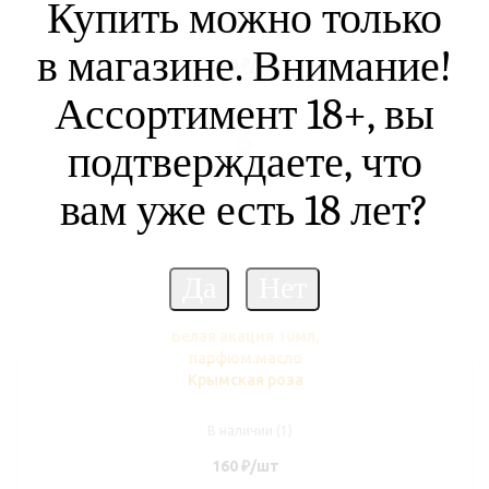
Купить можно только
В наличии (1)
в магазине. Внимание!
160
₽
/шт
Ассортимент 18+, вы
подтверждаете, что
вам уже есть 18 лет?
Белая акация 10мл,
парфюм.масло
Крымская роза
В наличии (1)
160
₽
/шт