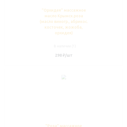
"Орхидея" массажное
масло Крымск.роза
(масло виногр., абрикос.
косточек, жожоба,
орхидея)
В наличии (1)
298
₽
/шт
"Роза" массажное