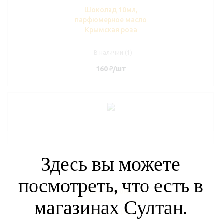
Шоколад 10мл,
парфюмерное масло
Крымская роза
В наличии (1)
160
₽
/шт
Здесь вы можете
посмотреть, что есть в
Малина 10мл,
магазинах Султан.
парфюмерное масло
Крымская роза