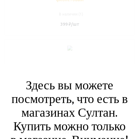
В наличии (1)
399
₽
/шт
Здесь вы можете
посмотреть, что есть в
ЭСДН Vaporesso XROS
Mini (Violet)
магазинах Султан.
Купить можно только
В наличии (1)
1 399
₽
/шт