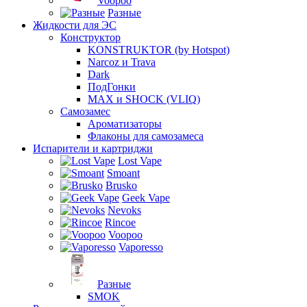
Voopoo
Разные
Жидкости для ЭС
Конструктор
KONSTRUKTOR (by Hotspot)
Narcoz и Trava
Dark
ПодГонки
MAX и SHOCK (VLIQ)
Самозамес
Ароматизаторы
Флаконы для самозамеса
Испарители и картриджи
Lost Vape
Smoant
Brusko
Geek Vape
Nevoks
Rincoe
Voopoo
Vaporesso
Разные
SMOK