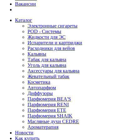
Вакансии
Каталог
Электронные сигареты
POD - Системы
Жидкости для ЭС
Испарители и картриджи
Расходники для вейов
Кальяны
Табак для кальяна
Уголь для кальяна
Аксессуары для кальяна
Жевательный табак
Косметика
Автопарфюм
Диффузоры
Парфюмерия BEA'S
Парфюмерия RENI
Парфюмерия ETE
Парфюмерия SHAIK
Масляные духи CEDRE
Ароматерапия
Новости
Как купить