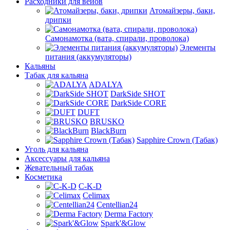
Расходники для вейов
Атомайзеры, баки,
дрипки
Самонамотка (вата, спирали, проволока)
Элементы
питания (аккумуляторы)
Кальяны
Табак для кальяна
ADALYA
DarkSide SHOT
DarkSide CORE
DUFT
BRUSKO
BlackBurn
Sapphire Crown (Табак)
Уголь для кальяна
Аксессуары для кальяна
Жевательный табак
Косметика
C-K-D
Celimax
Centellian24
Derma Factory
Spark'&Glow