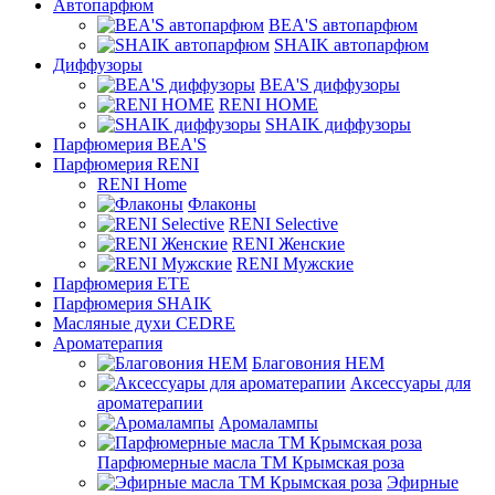
Автопарфюм
BEA'S автопарфюм
SHAIK автопарфюм
Диффузоры
BEA'S диффузоры
RENI HOME
SHAIK диффузоры
Парфюмерия BEA'S
Парфюмерия RENI
RENI Home
Флаконы
RENI Selective
RENI Женские
RENI Мужские
Парфюмерия ETE
Парфюмерия SHAIK
Масляные духи CEDRE
Ароматерапия
Благовония HEM
Аксессуары для
ароматерапии
Аромалампы
Парфюмерные масла ТМ Крымская роза
Эфирные