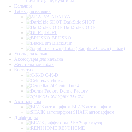
питания (аккумуляторы)
Кальяны
Табак для кальяна
ADALYA
DarkSide SHOT
DarkSide CORE
DUFT
BRUSKO
BlackBurn
Sapphire Crown (Табак)
Уголь для кальяна
Аксессуары для кальяна
Жевательный табак
Косметика
C-K-D
Celimax
Centellian24
Derma Factory
Spark'&Glow
Автопарфюм
BEA'S автопарфюм
SHAIK автопарфюм
Диффузоры
BEA'S диффузоры
RENI HOME