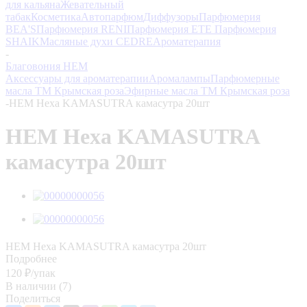
для кальяна
Жевательный
табак
Косметика
Автопарфюм
Диффузоры
Парфюмерия
BEA'S
Парфюмерия RENI
Парфюмерия ETE
Парфюмерия
SHAIK
Масляные духи CEDRE
Ароматерапия
-
Благовония HEM
Аксессуары для ароматерапии
Аромалампы
Парфюмерные
масла ТМ Крымская роза
Эфирные масла ТМ Крымская роза
-
HEM Hexa KAMASUTRA камасутра 20шт
HEM Hexa KAMASUTRA
камасутра 20шт
HEM Hexa KAMASUTRA камасутра 20шт
Подробнее
120
₽
/упак
В наличии
(7)
Поделиться