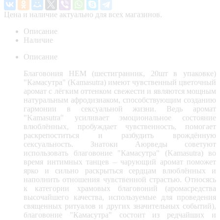
Цена и наличие актуально для всех магазинов.
Описание
Наличие
Описание
Благовония HEM (шестигранник, 20шт в упаковке)
"Камасутра" (Kamasutra) имеют чувственный цветочный
аромат с лёгким оттенком свежести и являются мощным
натуральным афродизиаком, способствующим созданию
гармонии в сексуальной жизни. Ведь аромат
"Kamasutra" усиливает эмоциональное состояние
влюблённых, пробуждает чувственность, помогает
раскрепоститься и разбудить врождённую
сексуальность. Знатоки Аюрведы советуют
использовать благовоние "Камасутра" (Kamasutra) во
время интимных танцев – чарующий аромат поможет
ярко и сильно раскрыться сердцам влюблённых и
наполнить отношения чувственной страстью. Относясь
к категории храмовых благовоний (аромасредства
высочайшего качества, используемые для проведения
священных ритуалов и других значительных событий),
благовоние "Камасутра" состоит из редчайших и