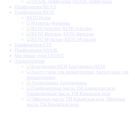
SHAIK диффузоры
Парфюмерия BEA'S
Парфюмерия RENI
RENI Home
Флаконы
RENI Selective
RENI Женские
RENI Мужские
Парфюмерия ETE
Парфюмерия SHAIK
Масляные духи CEDRE
Ароматерапия
Благовония HEM
Аксессуары для
ароматерапии
Аромалампы
Парфюмерные масла ТМ Крымская роза
Эфирные
масла ТМ Крымская роза