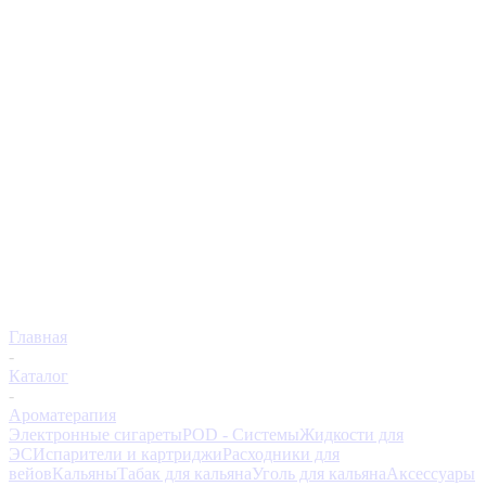
Главная
-
Каталог
-
Ароматерапия
Электронные сигареты
POD - Системы
Жидкости для
ЭС
Испарители и картриджи
Расходники для
вейов
Кальяны
Табак для кальяна
Уголь для кальяна
Аксессуары