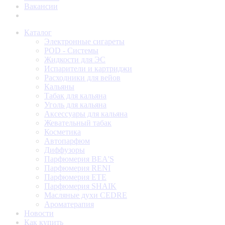
Вакансии
Каталог
Электронные сигареты
POD - Системы
Жидкости для ЭС
Испарители и картриджи
Расходники для вейов
Кальяны
Табак для кальяна
Уголь для кальяна
Аксессуары для кальяна
Жевательный табак
Косметика
Автопарфюм
Диффузоры
Парфюмерия BEA'S
Парфюмерия RENI
Парфюмерия ETE
Парфюмерия SHAIK
Масляные духи CEDRE
Ароматерапия
Новости
Как купить