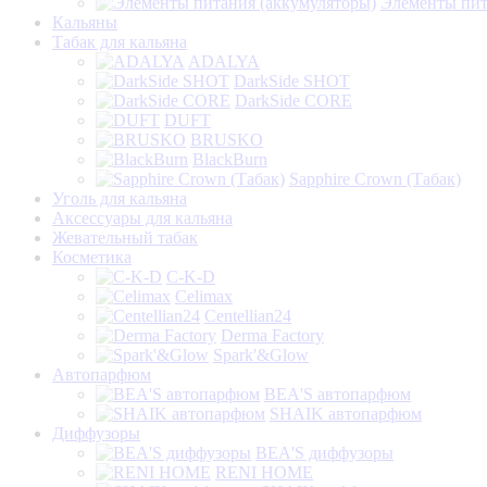
Элементы пит
Кальяны
Табак для кальяна
ADALYA
DarkSide SHOT
DarkSide CORE
DUFT
BRUSKO
BlackBurn
Sapphire Crown (Табак)
Уголь для кальяна
Аксессуары для кальяна
Жевательный табак
Косметика
C-K-D
Celimax
Centellian24
Derma Factory
Spark'&Glow
Автопарфюм
BEA'S автопарфюм
SHAIK автопарфюм
Диффузоры
BEA'S диффузоры
RENI HOME