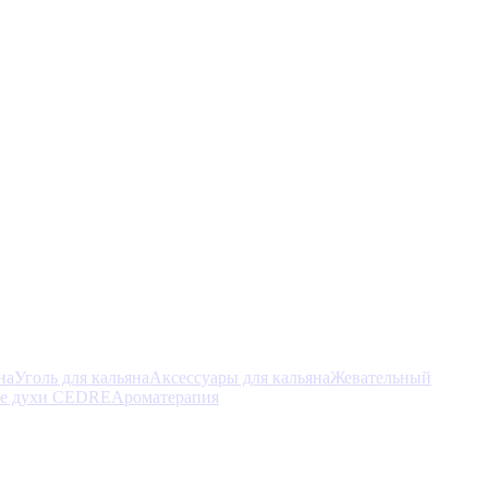
на
Уголь для кальяна
Аксессуары для кальяна
Жевательный
е духи CEDRE
Ароматерапия