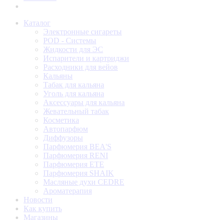
Каталог
Электронные сигареты
POD - Системы
Жидкости для ЭС
Испарители и картриджи
Расходники для вейов
Кальяны
Табак для кальяна
Уголь для кальяна
Аксессуары для кальяна
Жевательный табак
Косметика
Автопарфюм
Диффузоры
Парфюмерия BEA'S
Парфюмерия RENI
Парфюмерия ETE
Парфюмерия SHAIK
Масляные духи CEDRE
Ароматерапия
Новости
Как купить
Магазины