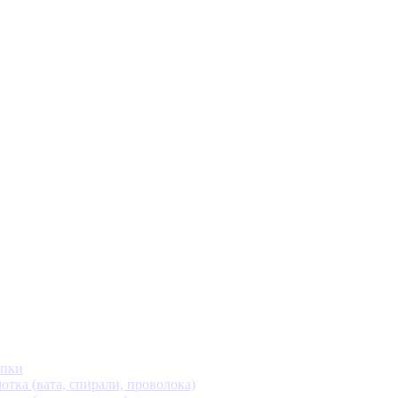
ипки
тка (вата, спирали, проволока)