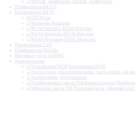
SHAIK диффузоры
Парфюмерия BEA'S
Парфюмерия RENI
RENI Home
Флаконы
RENI Selective
RENI Женские
RENI Мужские
Парфюмерия ETE
Парфюмерия SHAIK
Масляные духи CEDRE
Ароматерапия
Благовония HEM
Аксессуары для а
Аромалампы
Парфюме
Эфирные масл