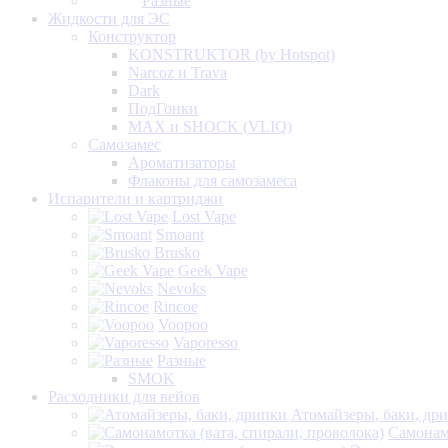
Разные
Жидкости для ЭС
Конструктор
KONSTRUKTOR (by Hotspot)
Narcoz и Trava
Dark
ПодГонки
MAX и SHOCK (VLIQ)
Самозамес
Ароматизаторы
Флаконы для самозамеса
Испарители и картриджи
Lost Vape
Smoant
Brusko
Geek Vape
Nevoks
Rincoe
Voopoo
Vaporesso
Разные
SMOK
Расходники для вейов
Атомайзеры, баки, др
Самонамо