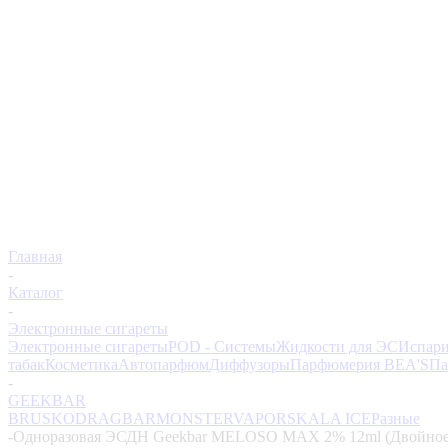
Главная
-
Каталог
-
Электронные сигареты
Электронные сигареты
POD - Системы
Жидкости для ЭС
Испари
табак
Косметика
Автопарфюм
Диффузоры
Парфюмерия BEA'S
Па
-
GEEKBAR
BRUSKO
DRAGBAR
MONSTERVAPOR
SKALA ICE
Разные
-
Одноразовая ЭСДН Geekbar MELOSO MAX 2% 12ml (Двойное