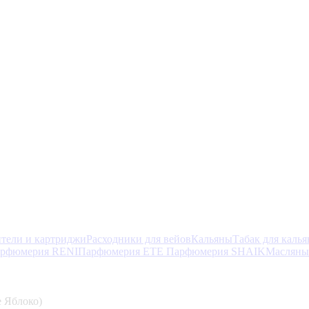
тели и картриджи
Расходники для вейов
Кальяны
Табак для калья
рфюмерия RENI
Парфюмерия ETE
Парфюмерия SHAIK
Масляны
 Яблоко)