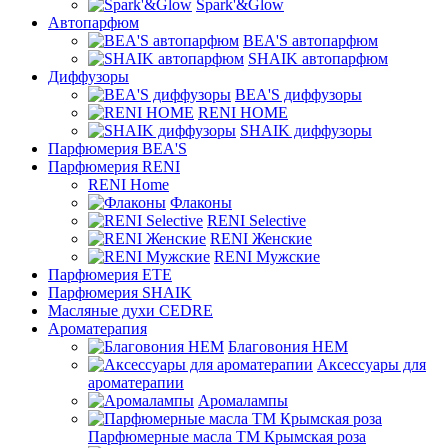
Spark'&Glow
Автопарфюм
BEA'S автопарфюм
SHAIK автопарфюм
Диффузоры
BEA'S диффузоры
RENI HOME
SHAIK диффузоры
Парфюмерия BEA'S
Парфюмерия RENI
RENI Home
Флаконы
RENI Selective
RENI Женские
RENI Мужские
Парфюмерия ETE
Парфюмерия SHAIK
Масляные духи CEDRE
Ароматерапия
Благовония HEM
Аксессуары для
ароматерапии
Аромалампы
Парфюмерные масла ТМ Крымская роза