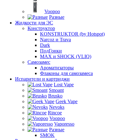
Voopoo
Разные
Жидкости для ЭС
Конструктор
KONSTRUKTOR (by Hotspot)
Narcoz и Trava
Dark
ПодГонки
MAX и SHOCK (VLIQ)
Самозамес
Ароматизаторы
Флаконы для самозамеса
Испарители и картриджи
Lost Vape
Smoant
Brusko
Geek Vape
Nevoks
Rincoe
Voopoo
Vaporesso
Разные
SMOK