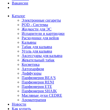
Вакансии
Каталог
Электронные сигареты
POD - Системы
Жидкости для ЭС
Испарители и картриджи
Расходники для вейов
Кальяны
Табак для кальяна
Уголь для кальяна
Аксессуары для кальяна
Жевательный табак
Косметика
Автопарфюм
Диффузоры
Парфюмерия BEA'S
Парфюмерия RENI
Парфюмерия ETE
Парфюмерия SHAIK
Масляные духи CEDRE
Ароматерапия
Новости
Как купить