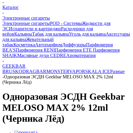
-
Каталог
-
Электронные сигареты
Электронные сигареты
POD - Системы
Жидкости для
ЭС
Испарители и картриджи
Расходники для
вейов
Кальяны
Табак для кальяна
Уголь для кальяна
Аксессуары
для кальяна
Жевательный
табак
Косметика
Автопарфюм
Диффузоры
Парфюмерия
BEA'S
Парфюмерия RENI
Парфюмерия ETE
Парфюмерия
SHAIK
Масляные духи CEDRE
Ароматерапия
-
GEEKBAR
BRUSKO
DRAGBAR
MONSTERVAPOR
SKALA ICE
Разные
-
Одноразовая ЭСДН Geekbar MELOSO MAX 2% 12ml
(Черника Лёд)
Одноразовая ЭСДН Geekbar
MELOSO MAX 2% 12ml
(Черника Лёд)