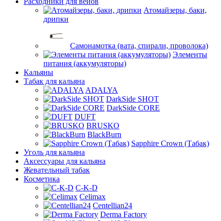
Расходники для вейов
Атомайзеры, баки,
дрипки
Самонамотка (вата, спирали, проволока)
Элементы
питания (аккумуляторы)
Кальяны
Табак для кальяна
ADALYA
DarkSide SHOT
DarkSide CORE
DUFT
BRUSKO
BlackBurn
Sapphire Crown (Табак)
Уголь для кальяна
Аксессуары для кальяна
Жевательный табак
Косметика
C-K-D
Celimax
Centellian24
Derma Factory